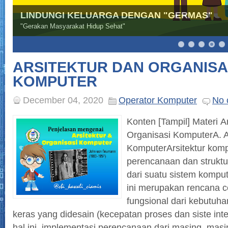
LINDUNGI KELUARGA DENGAN "GERMAS"
"Gerakan Masyarakat Hidup Sehat"
9
10
11
12
13
14
ARSITEKTUR DAN ORGANISA
KOMPUTER
December 04, 2020
Operator Komputer
No 
Konten [Tampil] Materi A
Organisasi KomputerA. A
KomputerArsitektur kom
perencanaan dan struktu
dari suatu sistem komput
ini merupakan rencana ce
fungsional dari kebutuh
keras yang didesain (kecepatan proses dan siste int
hal ini, implementasi perencanaan dari masing–masin