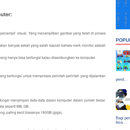
5
5
°
°
uter:
+
+
2
2
7
5
°
°
i ‘penampil’ visual. Yang menampilkan gambar yang telah di proses
POPU
akan banyak sekali yang salah kaprah bahwa merk monitor adalah
yang hanya bisa berfungsi kalau disambungkan ke komputer.
yang berfungsi untuk memproses perintah-perintah yang dijalankan
pend...
fungsi menyimpan data-data dalam komputer dalam jumlah besar.
ata seperti MB, GB.
ng, paling kecil biasanya 160GB (giga).
Bagi pem
bisa ...