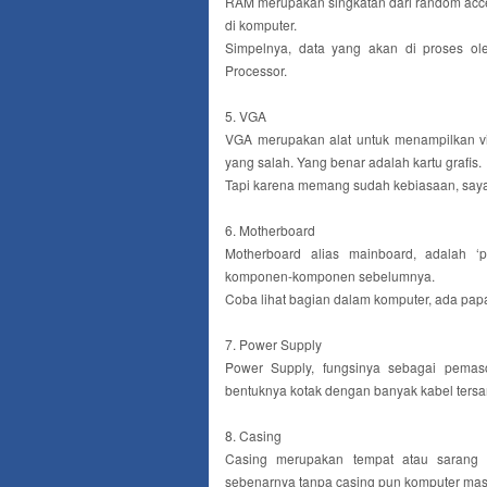
RAM merupakan singkatan dari random acc
di komputer.
Simpelnya, data yang akan di proses ol
Processor.
5. VGA
VGA merupakan alat untuk menampilkan visu
yang salah. Yang benar adalah kartu grafis.
Tapi karena memang sudah kebiasaan, saya 
6. Motherboard
Motherboard alias mainboard, adalah 
komponen-komponen sebelumnya.
Coba lihat bagian dalam komputer, ada pap
7. Power Supply
Power Supply, fungsinya sebagai pemasok
bentuknya kotak dengan banyak kabel ters
8. Casing
Casing merupakan tempat atau sarang k
sebenarnya tanpa casing pun komputer masih