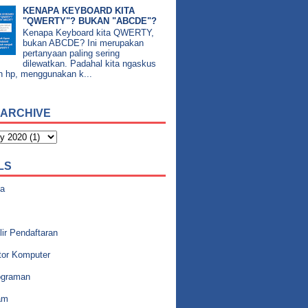
KENAPA KEYBOARD KITA
"QWERTY"? BUKAN "ABCDE"?
Kenapa Keyboard kita QWERTY,
bukan ABCDE? Ini merupakan
pertanyaan paling sering
dilewatkan. Padahal kita ngaskus
n hp, menggunakan k...
 ARCHIVE
LS
a
ir Pendaftaran
tor Komputer
graman
am