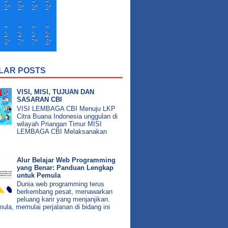
2°
2°
2°
2°
+
+
+
+
2
2
2
2
6°
7°
7°
6°
LAR POSTS
VISI, MISI, TUJUAN DAN
SASARAN CBI
VISI LEMBAGA CBI Menuju LKP
Citra Buana Indonesia unggulan di
wilayah Priangan Timur MISI
LEMBAGA CBI Melaksanakan
Alur Belajar Web Programming
yang Benar: Panduan Lengkap
untuk Pemula
Dunia web programming terus
berkembang pesat, menawarkan
peluang karir yang menjanjikan.
ula, memulai perjalanan di bidang ini