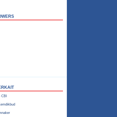
OWERS
ERKAIT
e CBI
emdikbud
mnaker