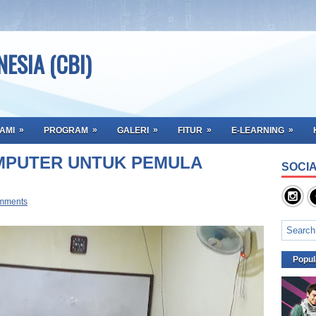
ESIA (CBI)
»
»
»
»
»
AMI
PROGRAM
GALERI
FITUR
E-LEARNING
MPUTER UNTUK PEMULA
SOCIA
mments
Popul