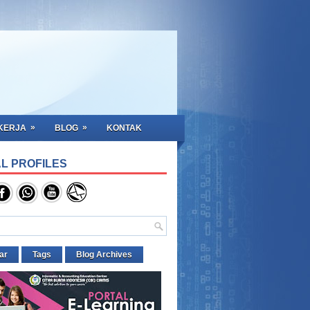
»
»
KERJA
BLOG
KONTAK
L PROFILES
ar
Tags
Blog Archives