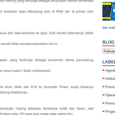
ess memory yang berfungsi sebagai penyimpan memori sementara
eh komputer akan ditampung dulu di RAM lalu di proses oleh
dan mai
al dari data komputer ke layar. VGA sendiri sebenarnya istilah
BLOG
sendiri tidak mempermasalahkan hal ini.
‘papan’ yang berfungsi sebagai komponen utama penampung
LABE
an besar bukan? Itulah motherboard.
Agend
Artikel
 aliran listrik dari PLN ke komputer. Power suplly biasanya
Formul
ambung didalamnya.
Opera
Pemro
omputer. Casing biasanya bentuknya kotak dan besar. Jadi
Progr
 bisa nyala. (PC saya juga nggak pake casing lho).