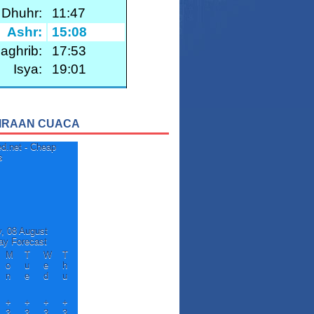
IRAAN CUACA
y, 08 August
ay Forecast
M
T
W
T
o
u
e
h
n
e
d
u
+
+
+
+
3
3
3
3