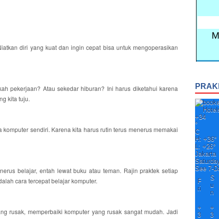
 Niatkan diri yang kuat dan ingin cepat bisa untuk mengoperasikan
PRAK
h pekerjaan? Atau sekedar hiburan? Ini harus diketahui karena
g kita tuju.
+
34
°
 komputer sendiri. Karena kita harus rutin terus menerus memakai
C
H:
+
36°
L:
+
26°
Jakarta
Saturda
See 7-D
nerus belajar, entah lewat buku atau teman. Rajin praktek setiap
S
dalah cara tercepat belajar komputer.
F
u
ri
n
+
+
g rusak, memperbaiki komputer yang rusak sangat mudah. Jadi
3
3