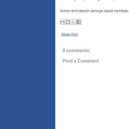
Sekian terimakasih semoga dapat membatu 
Newer Post
0 comments:
Post a Comment