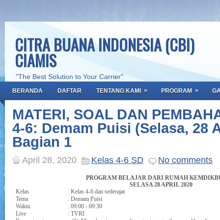
CITRA BUANA INDONESIA (CBI)
CIAMIS
"The Best Solution to Your Carrier"
»
»
BERANDA
DAFTAR
TENTANG KAMI
PROGRAM
GA
MATERI, SOAL DAN PEMBAH
4-6: Demam Puisi (Selasa, 28 A
Bagian 1
April 28, 2020
Kelas 4-6 SD
No comments
PROGRAM BELAJAR DARI RUMAH KEMDIKB
SELASA 28 APRIL 2020
Kelas
: Kelas 4-6 dan sederajat
Tema
:
Demam Puisi
Waktu
: 09:00 - 09:30
Live
: TVRI