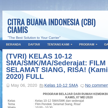
CITRA BUANA INDONESIA (CBI)
CIAMIS
"The Best Solution to Your Carrier"
»
»
BERANDA
DAFTAR
TENTANG KAMI
PROGRAM
GA
(TVRI) KELAS 10-12
SMA/SMK/MA/Sederajat: FILM
SELAMAT SIANG, RISA! (Kamis
2020) FULL
May 06, 2020
Kelas 10-12 SMA
No commen
PROGRAM BELAJAR DARI RUMAH KEMDIKBU
KAMIS, 07 MEI 2020
Kelas
: Kelas 10-12 SMA/SMK dan sederajat
Tema
: Film Pendek: Selamat Siang, Risa!
Waktu
:
10:00 - 10:30