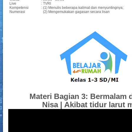
Live
: TVRI
Kompetensi
: (1) Menulis beberapa kalimat dan menyuntingnya;
Numerasi
(2) Mengemukakan gagasan secara lisan
Materi Bagian 3: Bermalam 
Nisa
|
Akibat tidur larut