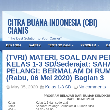
CITRA BUANA INDONESIA (CBI)
CIAMIS
"The Best Solution to Your Carrier"
»
»
BERANDA
DAFTAR
TENTANG KAMI
PROGRAM
GA
(TVRI) MATERI, SOAL DAN 
KELAS 1-3 SD/Sederajat: SA
PELANGI: BERMALAM DI RUM
(Rabu, 06 Mei 2020) Bagian 3
May 05, 2020
Kelas 1-3 SD
No comments
PROGRAM BELAJAR DARI RUMAH KEMDIKBU
RABU, 06 MEI 2020
Kelas
: Kelas 1-3 dan sederajat
Tema
: Sahabat Pelangi: Bermalam di Rumah Nisa
Waktu
:
08:30 - 09:00