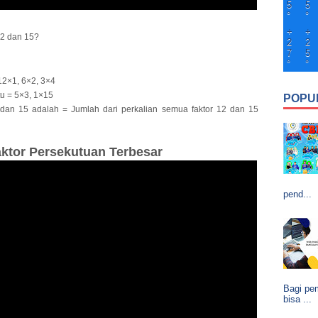
5
5
°
°
+
+
12 dan 15?
2
2
7
5
°
°
 12×1, 6×2, 3×4
tu = 5×3, 1×15
POPU
2 dan 15 adalah = Jumlah dari perkalian semua faktor 12 dan 15
ktor Persekutuan Terbesar
pend...
Bagi pem
bisa ...