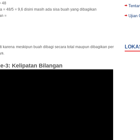
= 48
Tenta
 = 48/5 = 9,6 disini masih ada sisa buah yang dibagikan
an =
Ujian 
LOKA
ti karena meskipun buah dibagi secara total maupun dibagikan per
ya.
e-3:
Kelipatan Bilangan