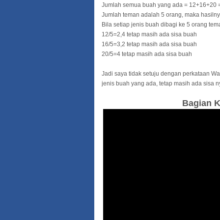
Jumlah semua buah yang ada = 12+16+20 
Jumlah teman adalah 5 orang, maka hasilnya
Bila setiap jenis buah dibagi ke 5 orang tem
12/5=2,4 tetap masih ada sisa buah
16/5=3,2 tetap masih ada sisa buah
20/5=4 tetap masih ada sisa buah
Jadi saya tidak setuju dengan perkataan Wa
jenis buah yang ada, tetap masih ada sisa n
Bagian K