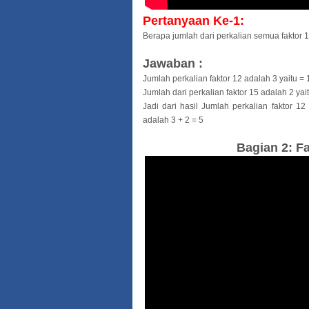
Pertanyaan Ke-1:
Berapa jumlah dari perkalian semua faktor 
Jawaban :
Jumlah perkalian faktor 12 adalah 3 yaitu =
Jumlah dari perkalian faktor 15 adalah 2 yai
Jadi dari hasil Jumlah perkalian faktor 1
adalah 3 + 2 = 5
Bagian 2:
Fa