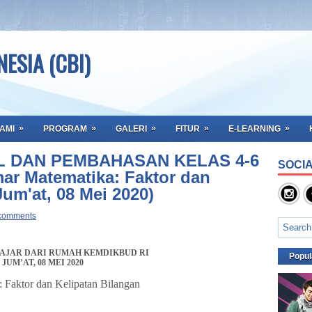
ESIA (CBI)
»
»
»
»
»
AMI
PROGRAM
GALERI
FITUR
E-LEARNING
AL DAN PEMBAHASAN KELAS 4-6
SOCIA
r Matematika: Faktor dan
Jum'at, 08 Mei 2020)
comments
AJAR DARI RUMAH KEMDIKBUD RI
Popul
JUM’AT, 08 MEI 2020
 Faktor dan Kelipatan Bilangan