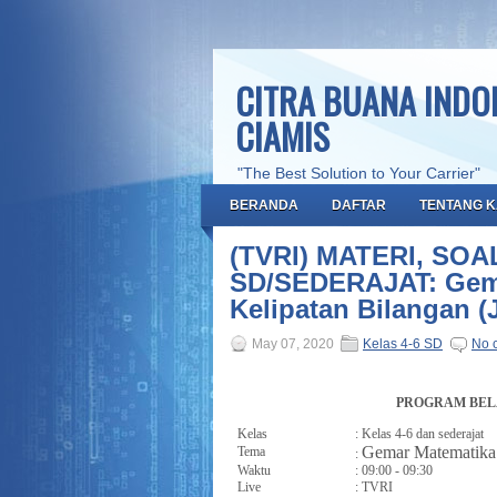
CITRA BUANA INDON
CIAMIS
"The Best Solution to Your Carrier"
BERANDA
DAFTAR
TENTANG K
(TVRI) MATERI, SO
SD/SEDERAJAT: Gema
Kelipatan Bilangan (
May 07, 2020
Kelas 4-6 SD
No 
PROGRAM BEL
Kelas
: Kelas 4-6 dan sederajat
Gemar Matematika:
Tema
:
Waktu
: 09:00 - 09:30
Live
: TVRI