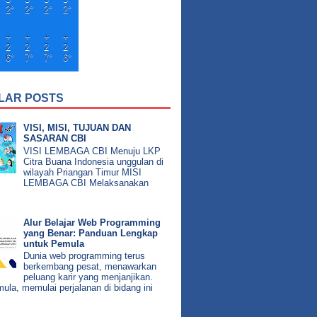
2°
2°
2°
2°
+
+
+
+
2
2
2
2
6°
7°
7°
6°
LAR POSTS
VISI, MISI, TUJUAN DAN
SASARAN CBI
VISI LEMBAGA CBI Menuju LKP
Citra Buana Indonesia unggulan di
wilayah Priangan Timur MISI
LEMBAGA CBI Melaksanakan
Alur Belajar Web Programming
yang Benar: Panduan Lengkap
untuk Pemula
Dunia web programming terus
berkembang pesat, menawarkan
peluang karir yang menjanjikan.
ula, memulai perjalanan di bidang ini