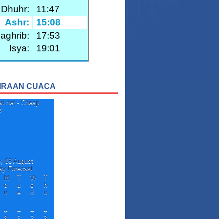
IRAAN CUACA
y, 08 August
ay Forecast
M
T
W
T
o
u
e
h
n
e
d
u
+
+
+
+
3
3
3
3