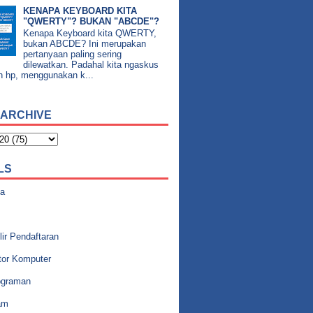
KENAPA KEYBOARD KITA
"QWERTY"? BUKAN "ABCDE"?
Kenapa Keyboard kita QWERTY,
bukan ABCDE? Ini merupakan
pertanyaan paling sering
dilewatkan. Padahal kita ngaskus
n hp, menggunakan k...
 ARCHIVE
LS
a
ir Pendaftaran
tor Komputer
graman
am