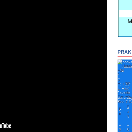
PRAK
+
34
°
C
H:
+
36°
L:
+
26°
Jakarta
Saturda
See 7-D
S
F
u
ri
n
+
+
3
3