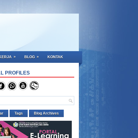
»
»
KERJA
BLOG
KONTAK
L PROFILES
ar
Tags
Blog Archives