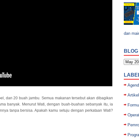
dan mai
BLOG
LABE
Agend
Artikel
pel, dan 20 buah jambu. Semua makanan tersebut akan dibagikan
a banyak. Menurut Wati, dengan buah-buahan sebanyak itu, ia
Formul
nya tanpa bersisa. Apakah kamu setuju dengan perkataan Wati?
Opera
Pemro
Progr