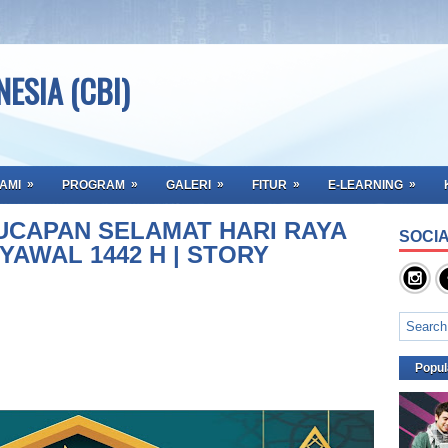
ESIA (CBI)
»
»
»
»
»
AMI
PROGRAM
GALERI
FITUR
E-LEARNING
CAPAN SELAMAT HARI RAYA
SOCIA
 SYAWAL 1442 H | STORY
Popul