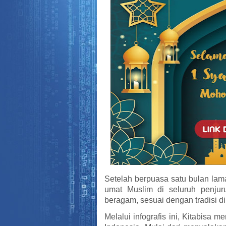
Setelah berpuasa satu bulan laman
umat Muslim di seluruh penjur
beragam, sesuai dengan tradisi 
Melalui infografis ini, Kitabisa 