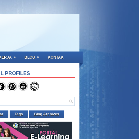
»
»
KERJA
BLOG
KONTAK
L PROFILES
ar
Tags
Blog Archives