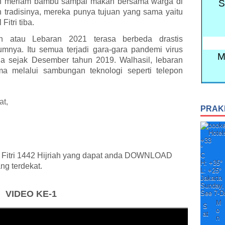
kan meriam bambu sampai makan bersama warga di
n tradisinya, mereka punya tujuan yang sama yaitu
itri tiba.
ah atau Lebaran 2021 terasa berbeda drastis
mnya. Itu semua terjadi gara-gara pandemi virus
a sejak Desember tahun 2019. Walhasil, lebaran
ma melalui sambungan teknologi seperti telepon
at,
PRAK
+
33
°
ul Fitri 1442 Hijriah yang dapat anda DOWNLOAD
C
H:
+
35°
ng terdekat.
L:
+
25°
Jakarta
Sunday,
VIDEO KE-1
See 7-D
M
S
o
at
n