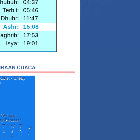
IRAAN CUACA
 09 August
ay Forecast
T
W
T
Fr
u
e
h
i
e
d
u