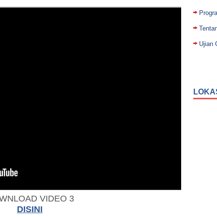
Progr
Tenta
Ujian 
LOKA
WNLOAD VIDEO 3
DISINI