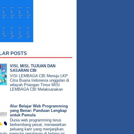
+
+
+
+
3
3
3
3
2°
2°
3°
2°
+
+
+
+
2
2
2
2
7°
6°
6°
6°
LAR POSTS
VISI, MISI, TUJUAN DAN
SASARAN CBI
VISI LEMBAGA CBI Menuju LKP
Citra Buana Indonesia unggulan di
wilayah Priangan Timur MISI
LEMBAGA CBI Melaksanakan
Alur Belajar Web Programming
yang Benar: Panduan Lengkap
untuk Pemula
Dunia web programming terus
berkembang pesat, menawarkan
peluang karir yang menjanjikan.
ula, memulai perjalanan di bidang ini