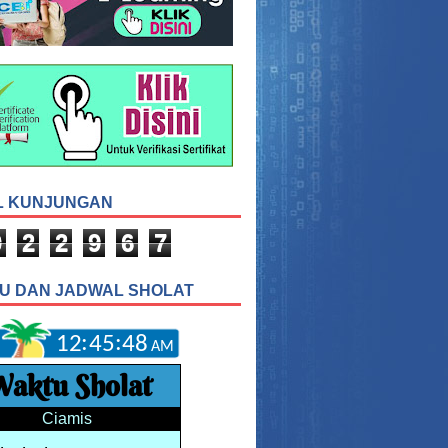
L KUNJUNGAN
0
2
2
9
6
7
U DAN JADWAL SHOLAT