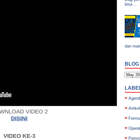
bisa ...
dan mai
BLOG
LABE
Agend
Artikel
WNLOAD VIDEO 2
DISINI
Formul
Opera
VIDEO KE-3
Pemro