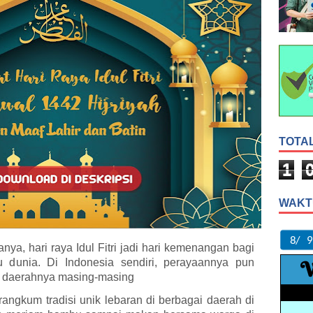
TOTA
1
WAKT
ya, hari raya Idul Fitri jadi hari kemenangan bagi
u dunia. Di Indonesia sendiri, perayaannya pun
di daerahnya masing-masing
merangkum tradisi unik lebaran di berbagai daerah di