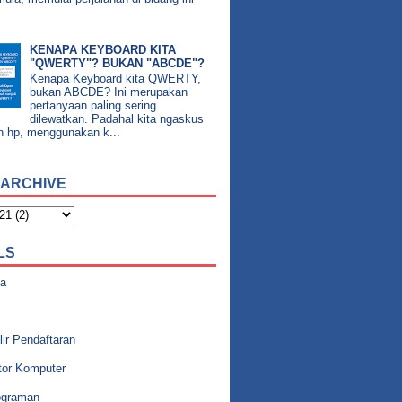
KENAPA KEYBOARD KITA
"QWERTY"? BUKAN "ABCDE"?
Kenapa Keyboard kita QWERTY,
bukan ABCDE? Ini merupakan
pertanyaan paling sering
dilewatkan. Padahal kita ngaskus
n hp, menggunakan k...
 ARCHIVE
LS
a
ir Pendaftaran
tor Komputer
graman