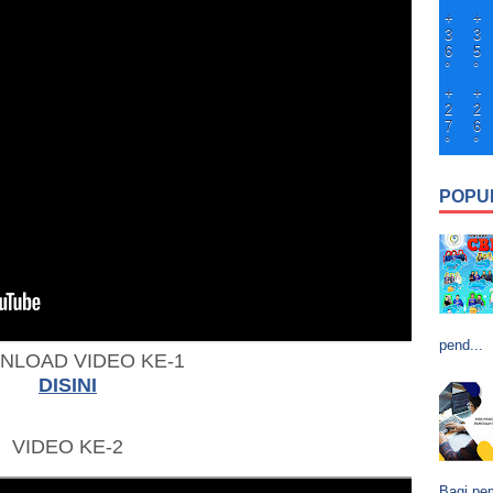
+
+
3
3
6
5
°
°
+
+
2
2
7
6
°
°
POPU
pend...
NLOAD VIDEO KE-1
DISINI
VIDEO KE-2
Bagi pem