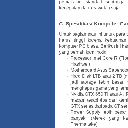
pemakaian standart sehingga
kecepatan dan keawetan saja.
C. Spesifikasi Komputer G
Untuk bagian satu ini untuk par
harus tinggi karena kebutuhan
komputer PC biasa. Berikut ini k
yang pernah kami rakit:
Processor Intel Core i7 (Tip
Hashwel)
Motherboard Asus Sabertoo
Hard Disk 1TB atau 2 TB (
jadi storage lebih besa
menghapus game yang lam
Nvidia GTX 650 TI atau Ati
macam tetapi tips dari kam
GTX series daripada GT ser
Power Supply lebih besa
banyak. (Merek yang ka
Thermaltake)