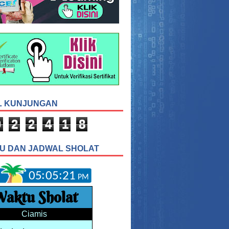
L KUNJUNGAN
0
2
2
4
1
8
U DAN JADWAL SHOLAT