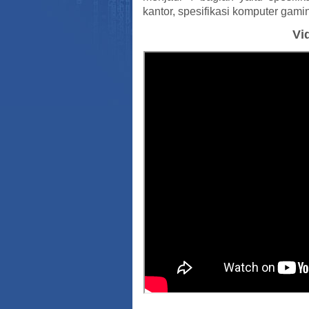
kantor, spesifikasi komputer gami
Vi