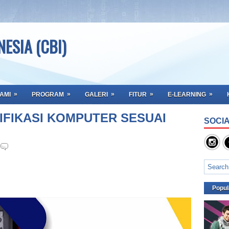
ESIA (CBI)
»
»
»
»
»
AMI
PROGRAM
GALERI
FITUR
E-LEARNING
FIKASI KOMPUTER SESUAI
SOCIA
Popul