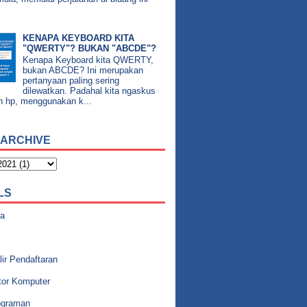
KENAPA KEYBOARD KITA
"QWERTY"? BUKAN "ABCDE"?
Kenapa Keyboard kita QWERTY,
bukan ABCDE? Ini merupakan
pertanyaan paling sering
dilewatkan. Padahal kita ngaskus
n hp, menggunakan k...
 ARCHIVE
LS
a
ir Pendaftaran
tor Komputer
graman