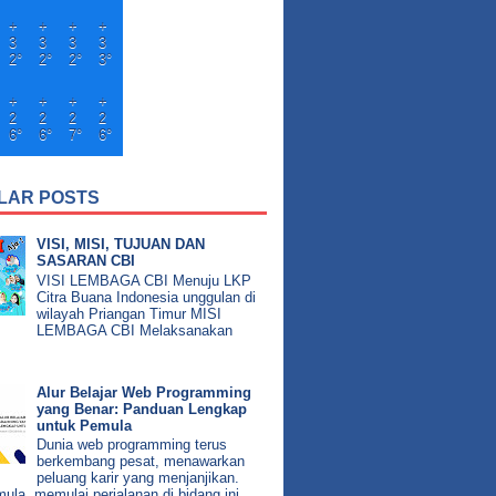
+
+
+
+
3
3
3
3
2°
2°
2°
3°
+
+
+
+
2
2
2
2
6°
6°
7°
6°
LAR POSTS
VISI, MISI, TUJUAN DAN
SASARAN CBI
VISI LEMBAGA CBI Menuju LKP
Citra Buana Indonesia unggulan di
wilayah Priangan Timur MISI
LEMBAGA CBI Melaksanakan
Alur Belajar Web Programming
yang Benar: Panduan Lengkap
untuk Pemula
Dunia web programming terus
berkembang pesat, menawarkan
peluang karir yang menjanjikan.
ula, memulai perjalanan di bidang ini