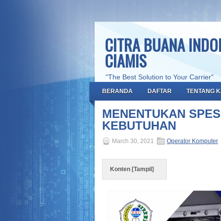
CITRA BUANA INDON
CIAMIS
"The Best Solution to Your Carrier"
BERANDA
DAFTAR
TENTANG K
MENENTUKAN SPESI
KEBUTUHAN
March 30, 2021
Operator Komputer
Konten [
Tampil
]