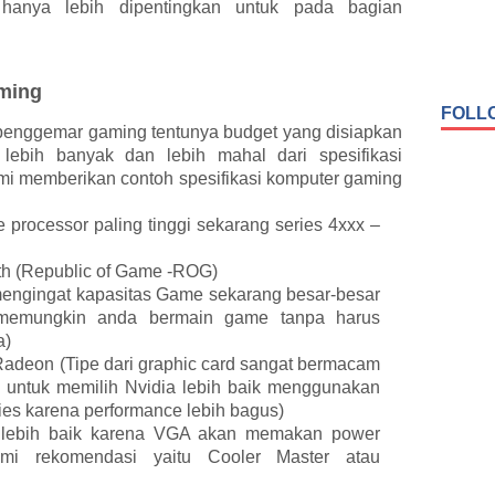
 hanya lebih dipentingkan untuk pada bagian
aming
FOLL
a penggemar gaming tentunya budget yang disiapkan
 lebih banyak dan lebih mahal dari spesifikasi
ami memberikan contoh spesifikasi komputer gaming
e processor paling tinggi sekarang series 4xxx –
th (Republic of Game -ROG)
mengingat kapasitas Game sekarang besar-besar
r memungkin anda bermain game tanpa harus
a)
 Radeon (Tipe dari graphic card sangat bermacam
i untuk memilih Nvidia lebih baik menggunakan
ies karena performance lebih bagus)
r lebih baik karena VGA akan memakan power
mi rekomendasi yaitu Cooler Master atau