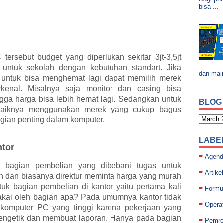
bisa ...
t
tersebut budget yang diperlukan sekitar 3jt-3,5jt
untuk sekolah dengan kebutuhan standart. Jika
dan mai
 untuk bisa menghemat lagi dapat memilih merek
rkenal. Misalnya saja monitor dan casing bisa
ga harga bisa lebih hemat lagi. Sedangkan untuk
BLOG
ebaiknya menggunakan merek yang cukup bagus
gian penting dalam komputer.
LABE
ntor
Agend
t bagian pembelian yang dibebani tugas untuk
Artikel
 dan biasanya direktur meminta harga yang murah
uk bagian pembelian di kantor yaitu pertama kali
Formul
akai oleh bagian apa? Pada umumnya kantor tidak
Opera
 komputer PC yang tinggi karena pekerjaan yang
mengetik dan membuat laporan. Hanya pada bagian
Pemro