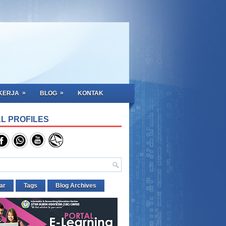
»
»
KERJA
BLOG
KONTAK
L PROFILES
ar
Tags
Blog Archives