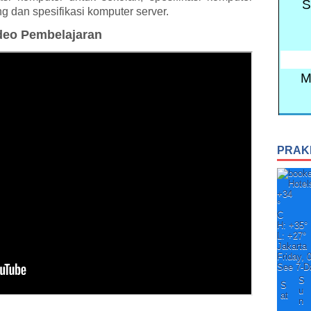
ng dan spesifikasi komputer server.
deo Pembelajaran
PRAK
+
34
°
C
H:
+
35°
L:
+
27°
Jakarta
Friday, 
See 7-D
S
S
u
at
n