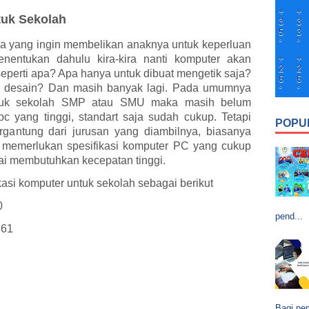
+
+
tuk Sekolah
3
3
5
3
°
°
ua yang ingin membelikan anaknya untuk keperluan
enentukan dahulu kira-kira nanti komputer akan
+
+
2
2
seperti apa? Apa hanya untuk dibuat mengetik saja?
6
6
uk desain? Dan masih banyak lagi. Pada umumnya
°
°
untuk sekolah SMP atau SMU maka masih belum
pc yang tinggi, standart saja sudah cukup. Tetapi
POPU
rgantung dari jurusan yang diambilnya, biasanya
k memerlukan spesifikasi komputer PC yang cukup
kai membutuhkan kecepatan tinggi.
asi komputer untuk sekolah sebagai berikut
0
pend...
H61
Bagi pem