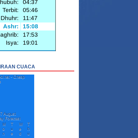
IRAAN CUACA
07 August
ay Forecast
M
T
W
T
o
u
e
h
n
e
d
u